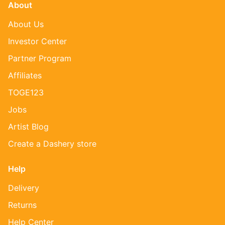
About
About Us
Investor Center
Partner Program
Affiliates
TOGE123
Jobs
Artist Blog
Create a Dashery store
Help
Delivery
Returns
Help Center