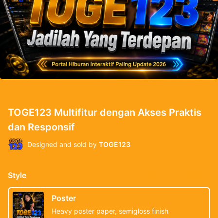
TOGE123 Multifitur dengan Akses Praktis
dan Responsif
Designed and sold by
TOGE123
Style
Explore more styles
Poster
Heavy poster paper, semigloss finish