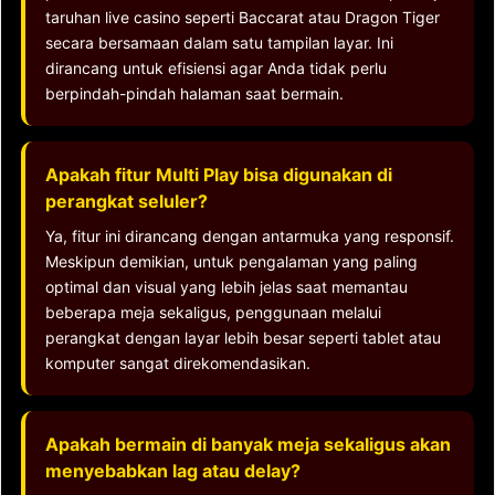
taruhan live casino seperti Baccarat atau Dragon Tiger
secara bersamaan dalam satu tampilan layar. Ini
dirancang untuk efisiensi agar Anda tidak perlu
berpindah-pindah halaman saat bermain.
Apakah fitur Multi Play bisa digunakan di
perangkat seluler?
Ya, fitur ini dirancang dengan antarmuka yang responsif.
Meskipun demikian, untuk pengalaman yang paling
optimal dan visual yang lebih jelas saat memantau
beberapa meja sekaligus, penggunaan melalui
perangkat dengan layar lebih besar seperti tablet atau
komputer sangat direkomendasikan.
Apakah bermain di banyak meja sekaligus akan
menyebabkan lag atau delay?