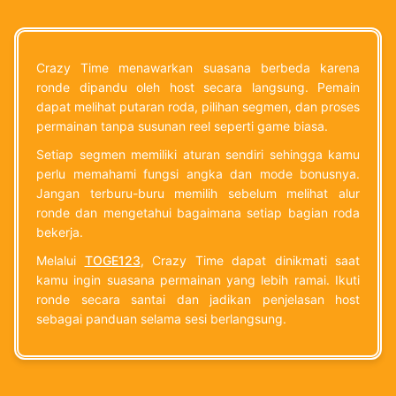
Crazy Time menawarkan suasana berbeda karena
ronde dipandu oleh host secara langsung. Pemain
dapat melihat putaran roda, pilihan segmen, dan proses
permainan tanpa susunan reel seperti game biasa.
Setiap segmen memiliki aturan sendiri sehingga kamu
perlu memahami fungsi angka dan mode bonusnya.
Jangan terburu-buru memilih sebelum melihat alur
ronde dan mengetahui bagaimana setiap bagian roda
bekerja.
Melalui
TOGE123
, Crazy Time dapat dinikmati saat
kamu ingin suasana permainan yang lebih ramai. Ikuti
ronde secara santai dan jadikan penjelasan host
sebagai panduan selama sesi berlangsung.