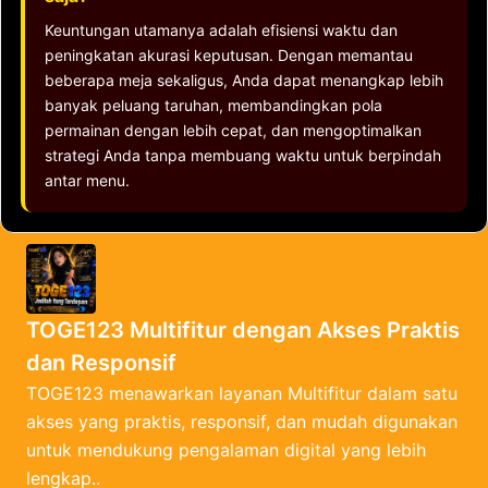
Keuntungan utamanya adalah efisiensi waktu dan
peningkatan akurasi keputusan. Dengan memantau
beberapa meja sekaligus, Anda dapat menangkap lebih
banyak peluang taruhan, membandingkan pola
permainan dengan lebih cepat, dan mengoptimalkan
strategi Anda tanpa membuang waktu untuk berpindah
antar menu.
TOGE123 Multifitur dengan Akses Praktis
dan Responsif
TOGE123 menawarkan layanan Multifitur dalam satu
akses yang praktis, responsif, dan mudah digunakan
untuk mendukung pengalaman digital yang lebih
lengkap..