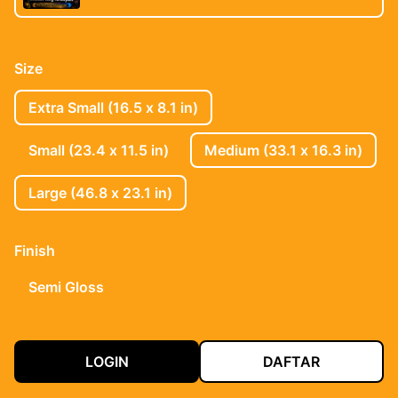
Size
View size guide
Extra Small (16.5 x 8.1 in)
Small (23.4 x 11.5 in)
Medium (33.1 x 16.3 in)
Large (46.8 x 23.1 in)
Finish
Semi Gloss
LOGIN
DAFTAR