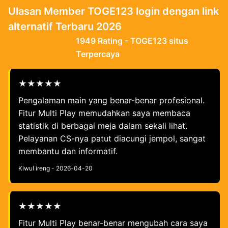
Ulasan Member TOGE123 login dengan link
alternatif Terbaru 2026
1949 Rating - TOGE123 situs
★★★★★
Terpercaya
★★★★★
Pengalaman main yang benar-benar profesional.
Fitur Multi Play memudahkan saya membaca
statistik di berbagai meja dalam sekali lihat.
Pelayanan CS-nya patut diacungi jempol, sangat
membantu dan informatif.
Kiwul ireng - 2026-04-20
★★★★★
Fitur Multi Play benar-benar mengubah cara saya