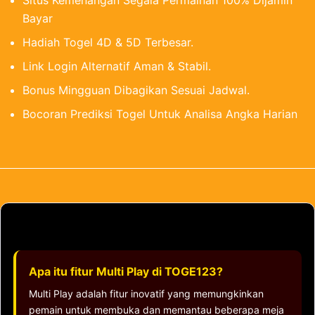
Situs Kemenangan Segala Permainan 100% Dijamin
Bayar
Hadiah Togel 4D & 5D Terbesar.
Link Login Alternatif Aman & Stabil.
Bonus Mingguan Dibagikan Sesuai Jadwal.
Bocoran Prediksi Togel Untuk Analisa Angka Harian
FAQ Pemain TOGE123
Apa itu fitur Multi Play di TOGE123?
Multi Play adalah fitur inovatif yang memungkinkan
pemain untuk membuka dan memantau beberapa meja